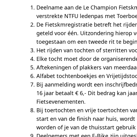
Deelname aan de Le Champion Fietskmre
verstrekte NTFU ledenpas met Toerboe
De Fietskmregistratie betreft het rijd
geteld voor één. Uitzondering hierop v
toegestaan om een tweede rit te beginn
Het rijden van tochten of sterritten v
Elke tocht moet door de organiserende
Aftekeningen of plakkers van meerdaag
Alfabet tochtenboekjes en Vrijetijdsto
Bij aanmelding wordt een inschrijfbed
16 jaar betaalt € 6,- Dit bedrag kan 
Fietsevenementen.
Bij toertochten en vrije toertochten v
start en van de finish naar huis, wordt
worden of je van de thuisstart gebruik
Deelnemers met een E-Bike zijn uitges