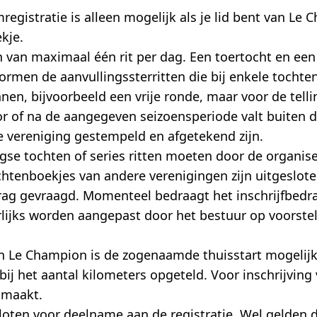
gistratie is alleen mogelijk als je lid bent van Le
kje.
en van maximaal één rit per dag. Een toertocht en ee
ormen de aanvullingssterritten die bij enkele tocht
en, bijvoorbeeld een vrije ronde, maar voor de tellin
oor of na de aangegeven seizoensperiode valt buiten 
 vereniging gestempeld en afgetekend zijn.
se tochten of series ritten moeten door de organiser
chtenboekjes van andere verenigingen zijn uitgeslot
rag gevraagd. Momenteel bedraagt het inschrijfbedra
jaarlijks worden aangepast door het bestuur op voors
an Le Champion is de zogenaamde thuisstart mogelijk.
 bij het aantal kilometers opgeteld. Voor inschrijvin
 maakt.
loten voor deelname aan de registratie. Wel gelden 