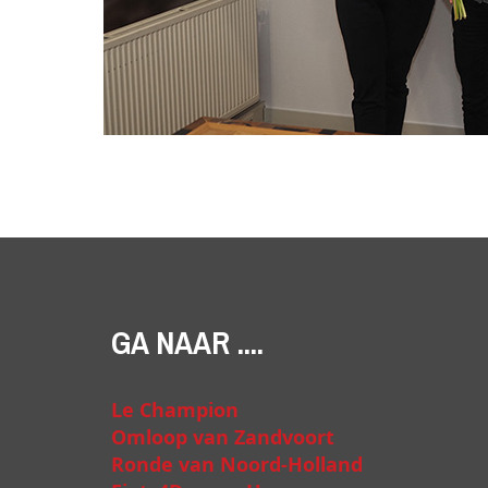
GA NAAR ....
Le Champion
Omloop van Zandvoort
Ronde van Noord-Holland