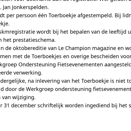
. Jan Jonkerspelden.
t per persoon één Toerboekje afgestempeld. Bij li
kje.
registratie wordt bij het bepalen van de leeftijd uit
in het prestatieschema.
ks in de oktobereditie van Le Champion magazine en w
zamen met de Toerboekjes en overige bescheiden voo
kgroep Ondersteuning Fietsevenementen aangestelde c
erde verwerking.
 dergelijke, na inlevering van het Toerboekje is niet 
ld door de Werkgroep ondersteuning fietsevenemente
 van wijziging.
 31 december schriftelijk worden ingediend bij het s