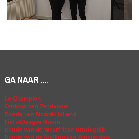
GA NAAR ....
Le Champion
Omloop van Zandvoort
Ronde van Noord-Holland
Fiets4Daagse Hoorn
Ronde van de Westfriese Omringdijk
Ronde van de Stelling van Amsterdam