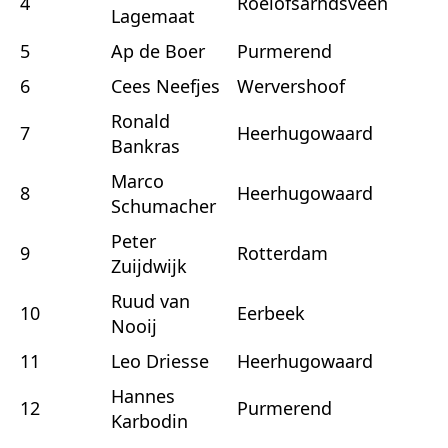
4
Roelofsarndsveen
Lagemaat
5
Ap de Boer
Purmerend
6
Cees Neefjes
Wervershoof
Ronald
7
Heerhugowaard
Bankras
Marco
8
Heerhugowaard
Schumacher
Peter
9
Rotterdam
Zuijdwijk
Ruud van
10
Eerbeek
Nooij
11
Leo Driesse
Heerhugowaard
Hannes
12
Purmerend
Karbodin