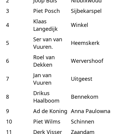
2
Joop Buis
Nibbixwoud
3
Piet Posch
Sijbekarspel
Klaas
4
Winkel
Langedijk
Ser van van
5
Heemskerk
Vuuren.
Roel van
6
Wervershoof
Dekken
Jan van
7
Uitgeest
Vuuren
Drikus
8
Bennekom
Haalboom
9
Ad de Koning
Anna Paulowna
10
Piet Wilms
Schinnen
11
Derk Visser
Zaandam