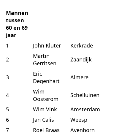
Mannen
tussen
60 en 69
jaar
1
John Kluter
Kerkrade
Martin
2
Zaandijk
Gerritsen
Eric
3
Almere
Degenhart
Wim
4
Schelluinen
Oosterom
5
Wim Vink
Amsterdam
6
Jan Calis
Weesp
7
Roel Braas
Avenhorn