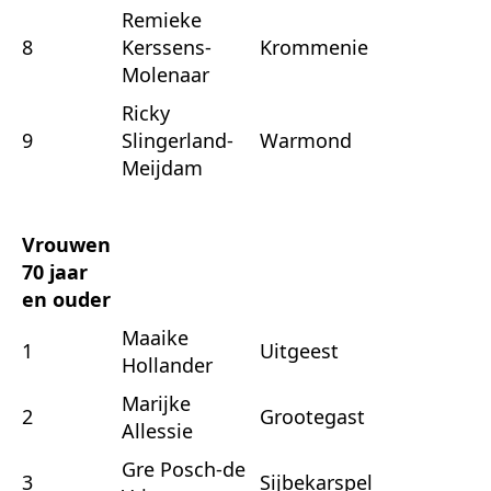
Remieke
8
Kerssens-
Krommenie
Molenaar
Ricky
9
Slingerland-
Warmond
Meijdam
Vrouwen
70 jaar
en ouder
Maaike
1
Uitgeest
Hollander
Marijke
2
Grootegast
Allessie
Gre Posch-de
3
Sijbekarspel