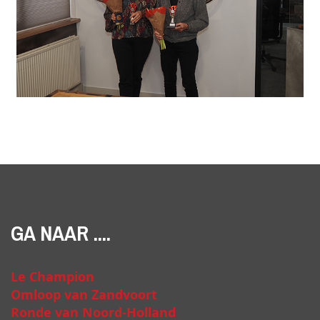
GA NAAR ....
Le Champion
Omloop van Zandvoort
Ronde van Noord-Holland